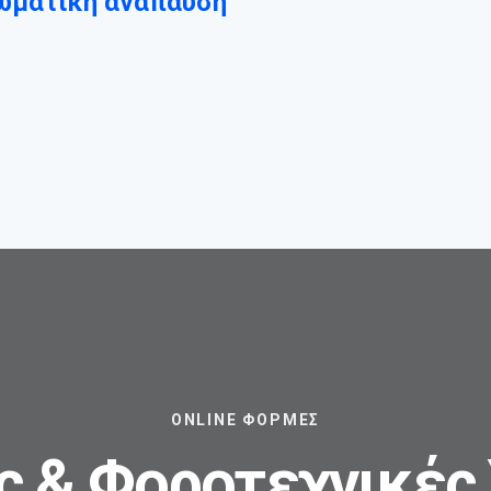
ρωματική ανάπαυση
ONLINE ΦΌΡΜΕΣ
ς & Φοροτεχνικές