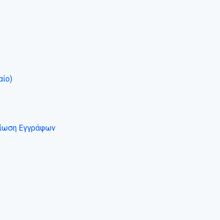
αίο)
βαίωση Εγγράφων