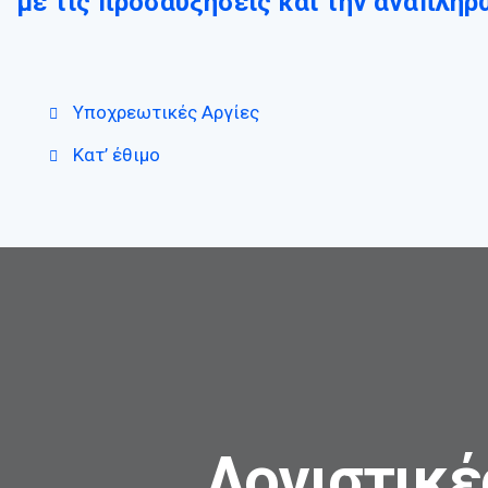
με τις προσαυξήσεις και την αναπλη
Υποχρεωτικές Αργίες
Κατ’ έθιμο
Λογιστικέ