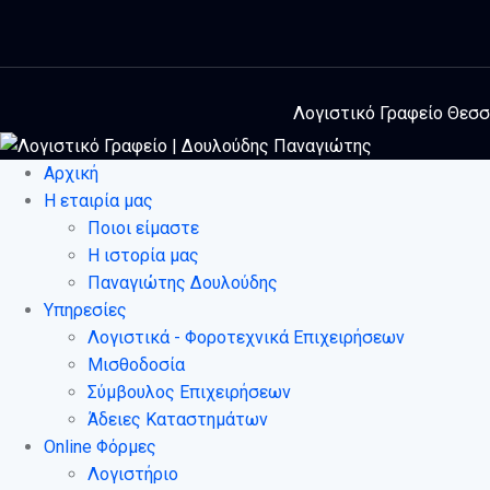
Λογιστικό Γραφείο Θεσσα
Αρχική
Η εταιρία μας
Ποιοι είμαστε
Η ιστορία μας
Παναγιώτης Δουλούδης
Υπηρεσίες
Λογιστικά - Φοροτεχνικά Επιχειρήσεων
Μισθοδοσία
Σύμβουλος Επιχειρήσεων
Άδειες Καταστημάτων
Online Φόρμες
Λογιστήριο