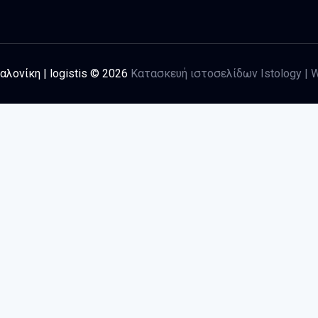
λονίκη | logistis © 2026
Κατασκευή ιστοσελίδων Istology | W