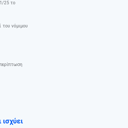
1/25 το
ί του νόμιμου
 περίπτωση
 ισχύει